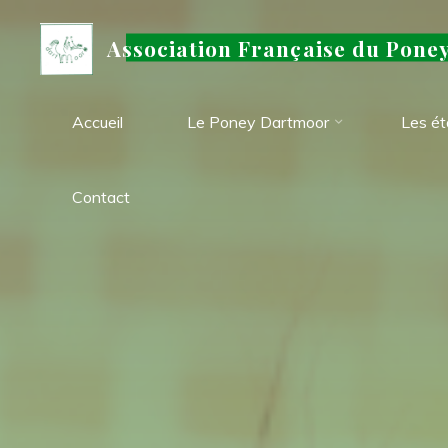
Aller
au
Association Française du Pone
contenu
Accueil
Le Poney Dartmoor
Les ét
Contact