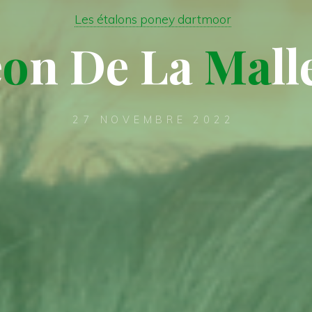
Les étalons poney dartmoor
e
o
n
D
e
L
a
M
a
l
l
27 NOVEMBRE 2022