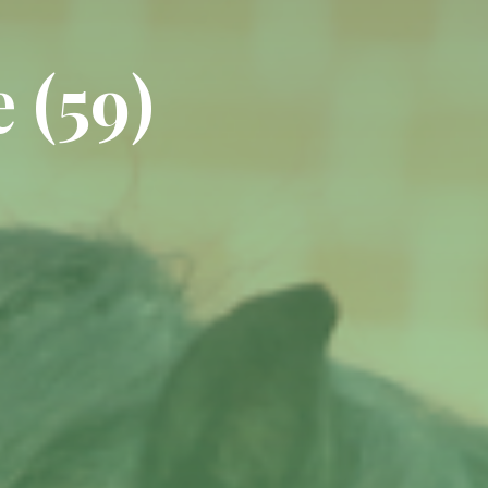
e
(
5
9
)