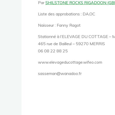
Par
SHILSTONE ROCKS RIGADOON (GB
Liste des approbations : DA,OC
Naisseur : Fanny Ragot
Stationné à l’ELEVAGE DU COTTAGE –
465 rue de Bailleul – 59270 MERRIS
06 08 22 88 25
www.elevageducottage.wifeo.com
sasseman@wanadoo.fr