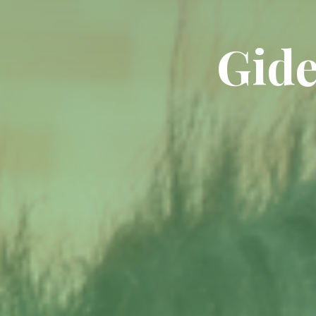
G
i
d