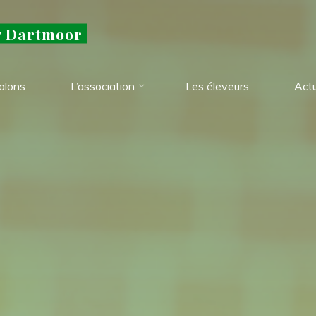
y Dartmoor
alons
L’association
Les éleveurs
Actu