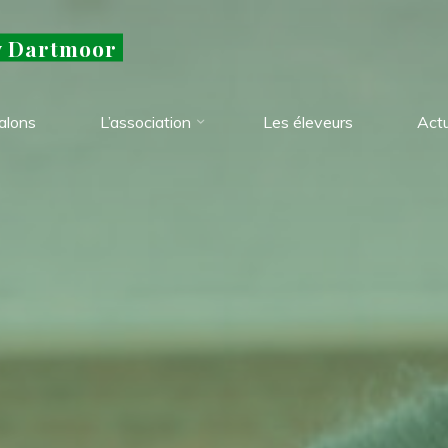
y Dartmoor
alons
L’association
Les éleveurs
Actu