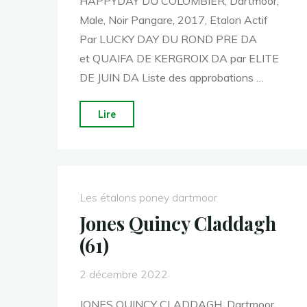
HAPPYDAY DU COLOMBIER, Dartmoor,
Male, Noir Pangare, 2017, Etalon Actif
Par LUCKY DAY DU ROND PRE DA
et QUAIFA DE KERGROIX DA par ELITE
DE JUIN DA Liste des approbations …
"Happyday
Lire
Du
Colombier
(34)"
Les étalons poney dartmoor
Jones Quincy Claddagh
(61)
2 décembre 2022
JONES QUINCY CLADDAGH, Dartmoor,