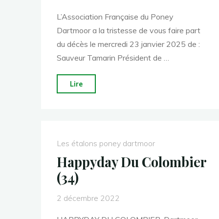
L’Association Française du Poney
Dartmoor a la tristesse de vous faire part
du décès le mercredi 23 janvier 2025 de :
Sauveur Tamarin Président de …
"L’Association
Lire
Française
du
Poney
Dartmoor
Les étalons poney dartmoor
est
Happyday Du Colombier
en
(34)
deuil"
2 décembre 2022