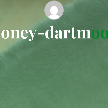
p
o
n
e
y
-
d
a
r
t
m
o