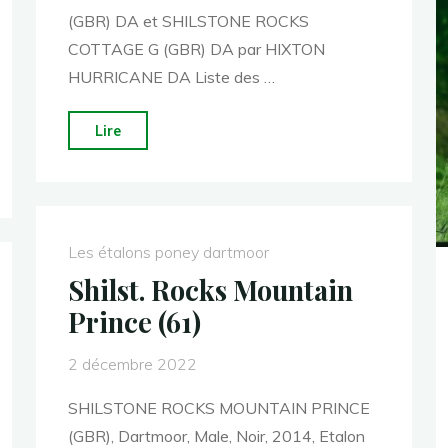
(GBR) DA et SHILSTONE ROCKS
COTTAGE G (GBR) DA par HIXTON
HURRICANE DA Liste des …
"Johnny
Lire
Jump
Up
D’Ash
(72)"
Les étalons poney dartmoor
Shilst. Rocks Mountain
Prince (61)
2 décembre 2022
SHILSTONE ROCKS MOUNTAIN PRINCE
(GBR), Dartmoor, Male, Noir, 2014, Etalon