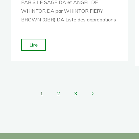
PARIS LE SAGE DA et ANGEL DE
WHINTOR DA par WHINTOR FIERY
BROWN (GBR) DA Liste des approbations
…
"Karma
Lire
Du
Halage
(61)"
1
2
3
Pagination
des