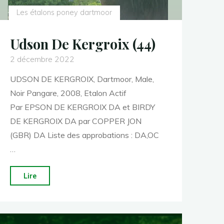
Les étalons poney dartmoor
Udson De Kergroix (44)
2 décembre 2022
UDSON DE KERGROIX, Dartmoor, Male,
Noir Pangare, 2008, Etalon Actif
Par EPSON DE KERGROIX DA et BIRDY
DE KERGROIX DA par COPPER JON
(GBR) DA Liste des approbations : DA,OC
…
"Udson
Lire
De
Kergroix
(44)"