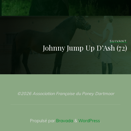
SUIVANT
Johnny Jump Up D’Ash (72)
©2026 Association Française du Poney Dartmoor
Propulsé par
Bravada
&
WordPress
.