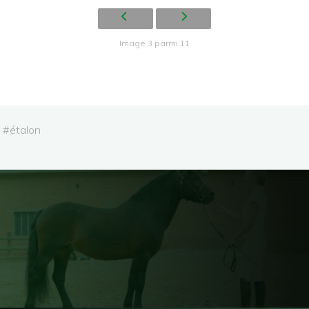
Image 3 parmi 11
#
étalon