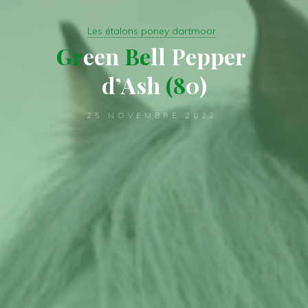
Les étalons poney dartmoor
G
r
e
e
n
B
e
l
l
P
e
p
p
e
r
d
’
A
s
h
(
8
0
)
25 NOVEMBRE 2022