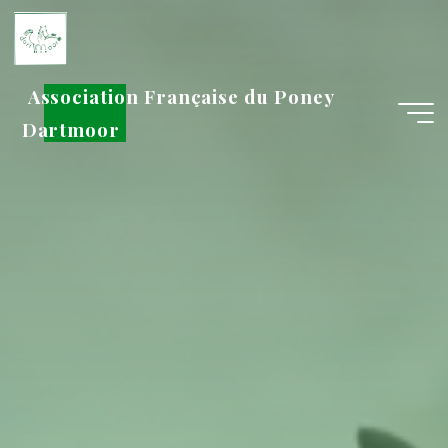
Aller
au
contenu
Association Française du Poney
Dartmoor